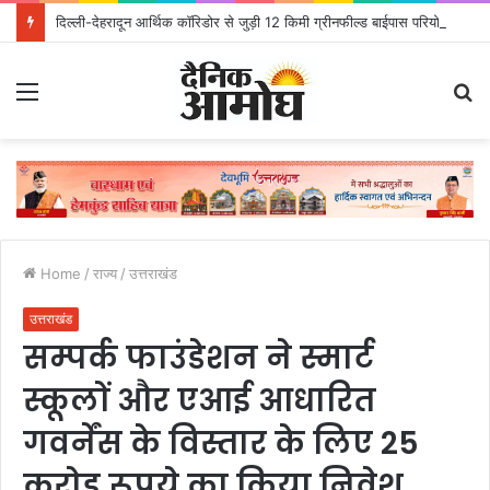
दिल्ली-देहरादून आर्थिक कॉरिडोर से जुड़ी 12 किमी ग्रीनफील्ड बाईपास परियोजना का डीएम ने किया निरीक्षण; समयबद्ध एवं गुणवत्तापूर्ण निर्माण सुनिश्चित करने के निर्देश, सुरक्षा मानकों से कोई समझौता नहींः डीएम
Menu
S
fo
Home
/
राज्य
/
उत्तराखंड
उत्तराखंड
सम्पर्क फाउंडेशन ने स्मार्ट
स्कूलों और एआई आधारित
गवर्नेंस के विस्तार के लिए 25
करोड़ रूपये का किया निवेश