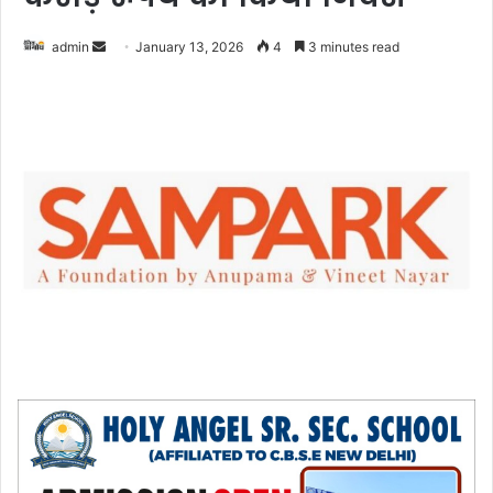
admin
S
January 13, 2026
4
3 minutes read
e
n
d
a
n
e
m
a
i
l