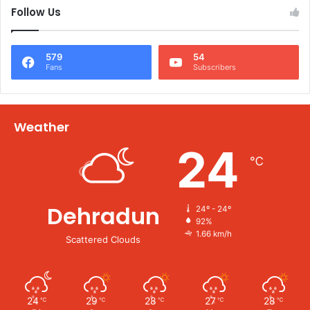
Follow Us
579
54
Fans
Subscribers
Weather
24
℃
Dehradun
24º - 24º
92%
1.66 km/h
Scattered Clouds
24
29
28
27
28
℃
℃
℃
℃
℃