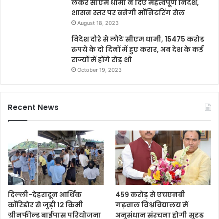
लेकर सीएम धामी ने दिए महत्वपूर्ण निर्देश,
शासन स्तर पर बनेगी मॉनिटरिंग सेल
August 18, 2023
विदेश दौरे से लौटे सीएम धामी, 15475 करोड
रुपये के दो दिनों में हुए करार, अब देश के कई
राज्यों में होंगे रोड़ शो
October 19, 2023
Recent News
दिल्ली-देहरादून आर्थिक
459 करोड़ से एचएनबी
कॉरिडोर से जुड़ी 12 किमी
गढ़वाल विश्वविद्यालय में
ग्रीनफील्ड बाईपास परियोजना
अनुसंधान संरचना होगी सुदृढ