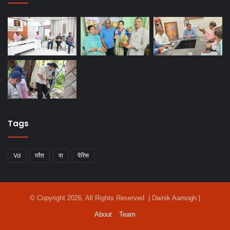
Tags
Vd
परैत
पा
पेरिस
© Copyright 2026, All Rights Reserved | Dainik Aamogh |
About
Team