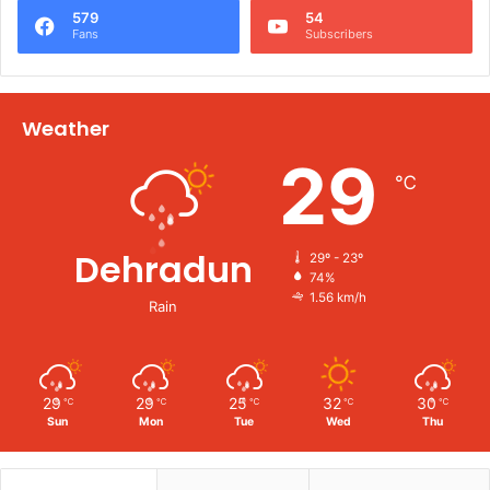
579
54
Fans
Subscribers
Weather
29
℃
Dehradun
29º - 23º
74%
1.56 km/h
Rain
29
29
25
32
30
℃
℃
℃
℃
℃
Sun
Mon
Tue
Wed
Thu