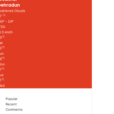
Dehradun
cattered Clouds
℃
27
0º - 24º
73%
0.5 km/h
℃
0
at
℃
0
un
℃
9
Mon
℃
7
ue
℃
1
ed
Popular
Recent
Comments