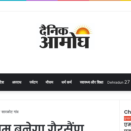
2
देश
अपराध
पर्यटन
मौसम
धर्म कर्म
स्वास्थ्य और शिक्षा
Dehradun
Ch
का सारकोट गांव
C
उत्त
्राम बनेगा गैरसैंण
एम
l
o