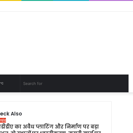
Facebook
YouTube
Log
Rando
Sid
In
Article
7
Random
Search
℃
Article
for
eck Also
राखंड
डीडीए का अवैध प्लाटिंग और निर्माण पर बड़ा