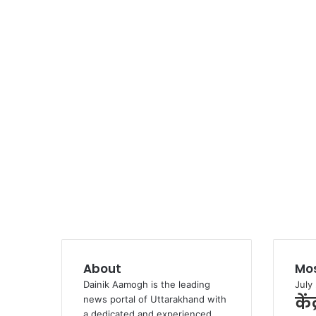
About
Mos
Dainik Aamogh is the leading
July
कें
news portal of Uttarakhand with
a dedicated and experienced