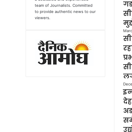
गड
team of Journalists. Committed
सी
to provide authentic news to our
viewers.
मुद
Marc
सी
रहा
प्
सी
लग
Dece
इन्
दे
अड
सम
उद