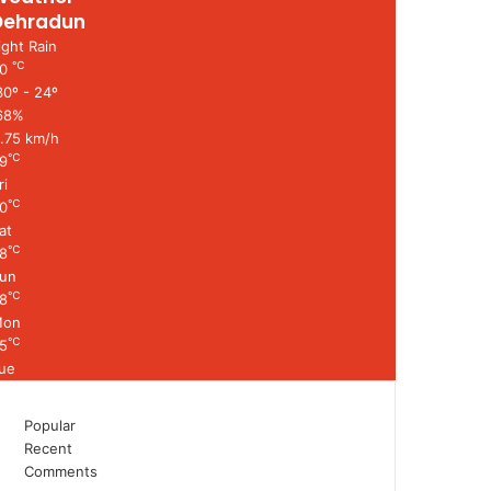
Dehradun
ight Rain
℃
30
0º - 24º
68%
1.75 km/h
℃
9
ri
℃
0
at
℃
8
un
℃
8
Mon
℃
5
ue
Popular
Recent
Comments