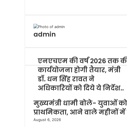
c
F
i
T
a
l
W
T
d
e
a
t
w
t
e
h
e
a
b
c
t
i
s
g
a
l
n
o
e
e
t
A
r
t
e
e
o
b
r
t
p
a
s
g
m
admin
k
o
e
p
m
A
r
a
o
r
p
a
i
k
p
m
l
एनएचएम की वर्ष 2026 तक क
कार्ययोजना होगी तैयार, मंत्री
डॉ. धन सिंह रावत ने
अधिकारियों को दिये ये निर्देश..
मुख्यमंत्री धामी बोले- युवाओं क
प्राथमिकता, आने वाले महीनों में
August 6, 2026