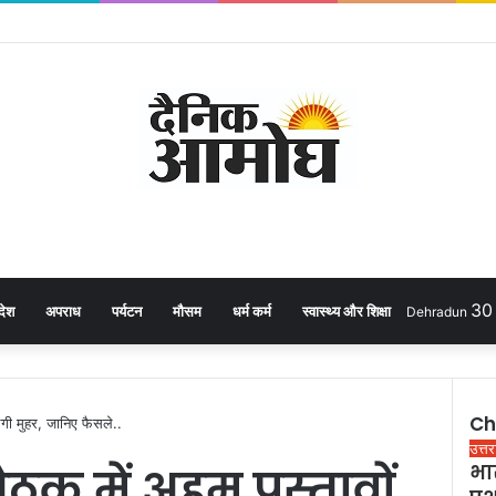
3
देश
अपराध
पर्यटन
मौसम
धर्म कर्म
स्वास्थ्य और शिक्षा
Dehradun
Ch
लगी मुहर, जानिए फैसले..
C
उत्त
ठक में अहम प्रस्तावों
भार
l
o