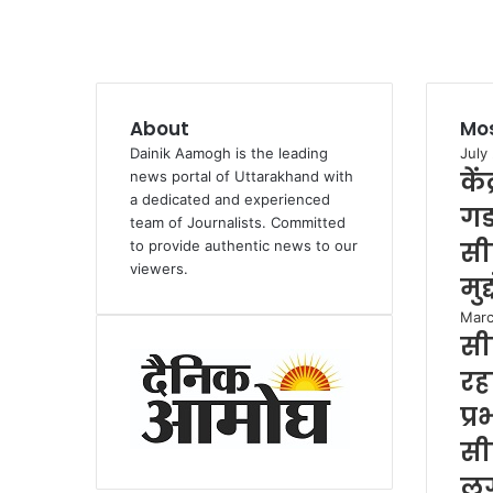
About
Mos
Dainik Aamogh is the leading
July
कें
news portal of Uttarakhand with
a dedicated and experienced
गड
team of Journalists. Committed
सी
to provide authentic news to our
viewers.
मुद
Marc
सी
रहा
प्
सी
लग