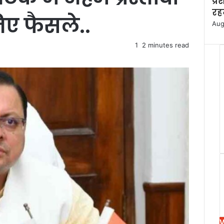
प्
s
रहन
िए फैसले..
e
Aug
1
2 minutes read