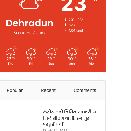
23
Dehradun
23º - 23º
87%
1.04 km/h
Scattered Clouds
23
30
29
30
28
℃
℃
℃
℃
℃
Thu
Fri
Sat
Sun
Mon
Popular
Recent
Comments
केंद्रीय मंत्री नितिन गडकरी से
मिले सीएम धामी, इन मुद्दों
पर हुई चर्चा
July 24, 2023