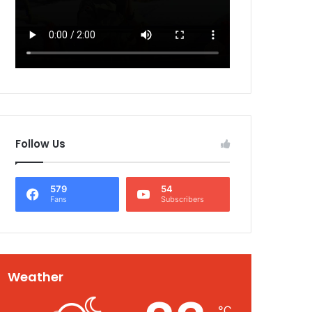
Follow Us
579
54
Fans
Subscribers
Weather
℃