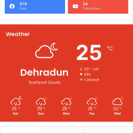
579
54
Fans
Subscribers
Weather
25
℃
Dehradun
25º - 24º
93%
1.28 km/h
Scattered Clouds
25
29
28
26
32
℃
℃
℃
℃
℃
Sat
Sun
Mon
Tue
Wed