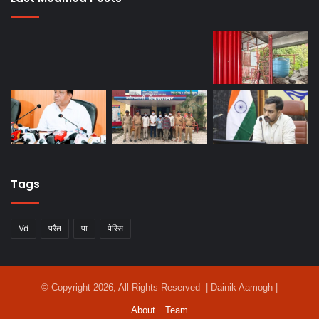
Tags
Vd
परैत
पा
पेरिस
© Copyright 2026, All Rights Reserved | Dainik Aamogh |
About
Team