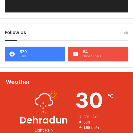
Follow Us
579
54
Fans
Subscribers
Weather
30
℃
Dehradun
30º - 24º
66%
1.69 km/h
Light Rain