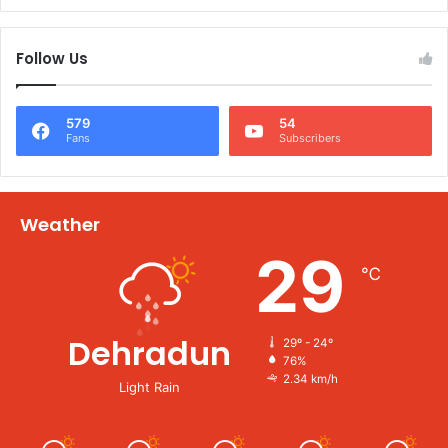
Follow Us
579
54
Fans
Subscribers
Weather
29
℃
Dehradun
29º - 24º
76%
2.34 km/h
Light Rain