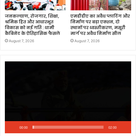
जनकल्याण, रोजगार, शिक्षा,
एमडीडीए का अवैध प्लाटिंग और
श्रमिक हित और आधारभूत
निर्माण पर बड़ा एक्शन, दो
विकास को नई गति : धामी
स्थानों पर ध्वस्तीकरण, मसूरी
कैबिनेट के ऐतिहासिक फैसले
मार्ग पर अवैध निर्माण सील
August 7, 2026
August 7, 2026
Video
Player
00:00
02:00