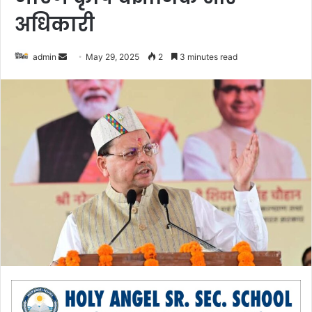
अधिकारी
admin
S
May 29, 2025
2
3 minutes read
e
n
d
a
n
e
m
a
i
l