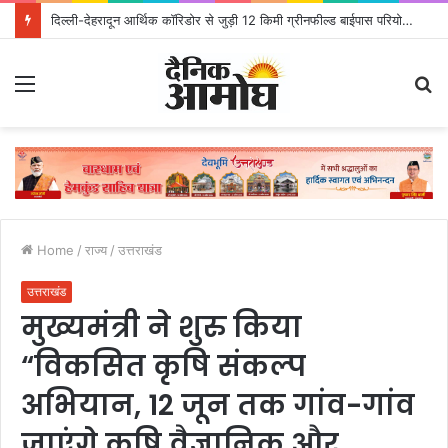
दिल्ली-देहरादून आर्थिक कॉरिडोर से जुड़ी 12 किमी ग्रीनफील्ड बाईपास परियोजना का डीएम ने किया निरीक्षण; समयबद्ध एवं गुणवत्तापूर्ण निर्माण सुनिश्चित करने के निर्देश, सुरक्षा मानकों से कोई समझौता नहींः डीएम
Menu
S
fo
Home
/
राज्य
/
उत्तराखंड
उत्तराखंड
मुख्यमंत्री ने शुरु किया
“विकसित कृषि संकल्प
अभियान, 12 जून तक गांव-गांव
जाएंगे कृषि वैज्ञानिक और