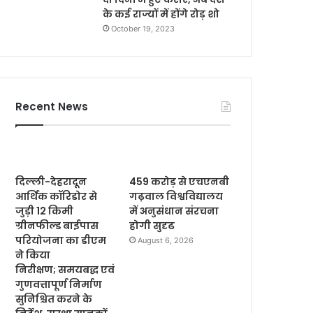
के कई राज्यों में होंगे रोड़ शो
October 19, 2023
Recent News
दिल्ली-देहरादून
459 करोड़ से एचएनबी
आर्थिक कॉरिडोर से
गढ़वाल विश्वविद्यालय
जुड़ी 12 किमी
में अनुसंधान संरचना
ग्रीनफील्ड बाईपास
होगी सुदृढ
परियोजना का डीएम
August 6, 2026
ने किया
निरीक्षण; समयबद्ध एवं
गुणवत्तापूर्ण निर्माण
सुनिश्चित करने के