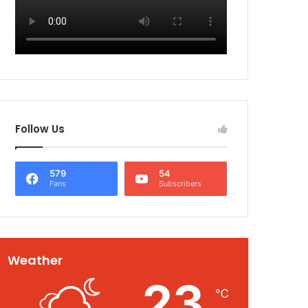
Follow Us
579
54
Fans
Subscribers
Weather
23
℃