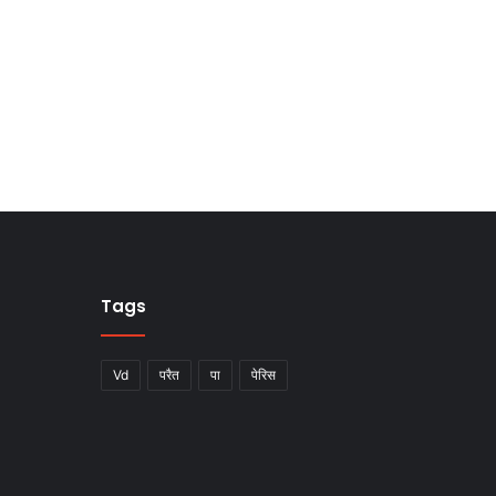
Tags
Vd
परैत
पा
पेरिस