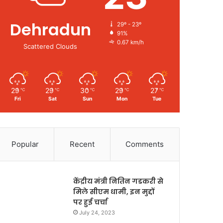
Dehradun
29º - 23º
91%
0.67 km/h
Scattered Clouds
29
29
30
29
27
℃
℃
℃
℃
℃
Fri
Sat
Sun
Mon
Tue
Popular
Recent
Comments
केंद्रीय मंत्री नितिन गडकरी से
मिले सीएम धामी, इन मुद्दों
पर हुई चर्चा
July 24, 2023