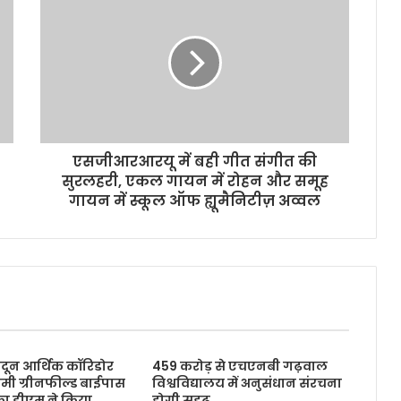
एसजीआरआरयू में बही गीत संगीत की
सुरलहरी, एकल गायन में रोहन और समूह
गायन में स्कूल ऑफ ह्यूमैनिटीज़ अव्वल
ादून आर्थिक कॉरिडोर
459 करोड़ से एचएनबी गढ़वाल
िमी ग्रीनफील्ड बाईपास
विश्वविद्यालय में अनुसंधान संरचना
ा डीएम ने किया
होगी सुदृढ