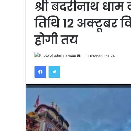
श्री बदरीनाथ धाम 
तिथि 12 अक्टूबर 
होगी तय
admin
S
October 8, 2024
e
Facebook
Twitter
n
d
a
n
e
m
a
i
l