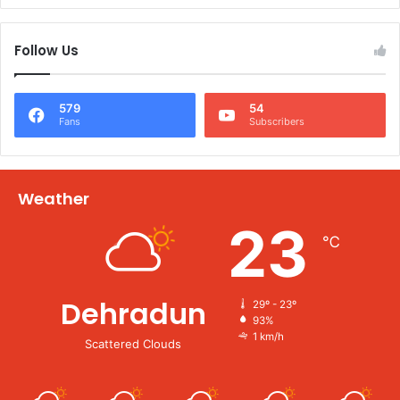
Follow Us
579
54
Fans
Subscribers
Weather
23
℃
Dehradun
29º - 23º
93%
1 km/h
Scattered Clouds