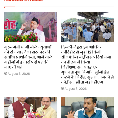
मुख्यमंत्री धामी बोले- युवाओं
दिल्ली-देहरादून आर्थिक
को रोजगार देना सरकार की
कॉरिडोर से जुड़ी 12 किमी
सर्वोच्च प्राथमिकता, आने वाले
ग्रीनफील्ड बाईपास परियोजना
महीनों में हजारों पदों पर की
का डीएम ने किया
जाएगी भर्ती
निरीक्षण; समयबद्ध एवं
गुणवत्तापूर्ण निर्माण सुनिश्चित
August 6, 2026
करने के निर्देश, सुरक्षा मानकों से
कोई समझौता नहींः डीएम
August 6, 2026