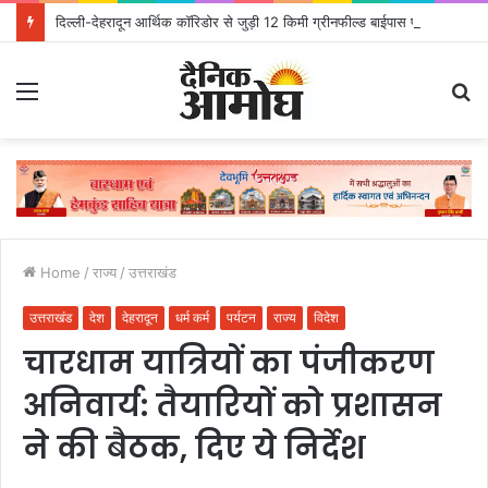
दिल्ली-देहरादून आर्थिक कॉरिडोर से जुड़ी 12 किमी ग्रीनफील्ड बाईपास परियोजना का डीएम ने किया निरीक्षण; समयबद्ध एवं गुणवत्तापूर्ण निर्माण सुनिश्चित करने के निर्देश, सुरक्षा मानकों से कोई समझौता नहींः डीएम
Menu
S
fo
Home
/
राज्य
/
उत्तराखंड
उत्तराखंड
देश
देहरादून
धर्म कर्म
पर्यटन
राज्य
विदेश
चारधाम यात्रियों का पंजीकरण
अनिवार्य: तैयारियों को प्रशासन
ने की बैठक, दिए ये निर्देश