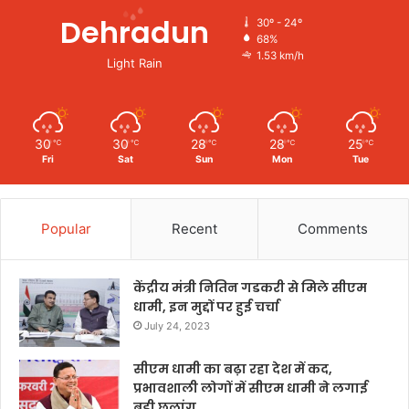
Dehradun
30º - 24º
68%
1.53 km/h
Light Rain
30
30
28
28
25
℃
℃
℃
℃
℃
Fri
Sat
Sun
Mon
Tue
Popular
Recent
Comments
केंद्रीय मंत्री नितिन गडकरी से मिले सीएम
धामी, इन मुद्दों पर हुई चर्चा
July 24, 2023
सीएम धामी का बढ़ा रहा देश में कद,
प्रभावशाली लोगों में सीएम धामी ने लगाई
बड़ी छलांग