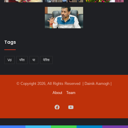
Tags
Vd
परैत
पा
पेरिस
© Copyright 2026, All Rights Reserved | Dainik Aamogh |
About
Team
Facebook
YouTube