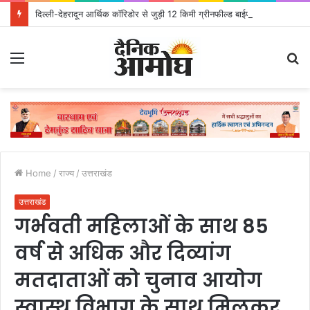
दिल्ली-देहरादून आर्थिक कॉरिडोर से जुड़ी 12 किमी ग्रीनफील्ड बाईपास परियोजना का डीएम ने किया निरीक्षण; समयबद्ध एवं गुणवत्तापूर्ण निर्माण सुनिश्चित करने के निर्देश, सुरक्षा मानकों से कोई समझौता नहींः डीएम
Menu
S
fo
Home
/
राज्य
/
उत्तराखंड
उत्तराखंड
गर्भवती महिलाओं के साथ 85
वर्ष से अधिक और दिव्यांग
मतदाताओं को चुनाव आयोग
स्वास्थ विभाग के साथ मिलकर