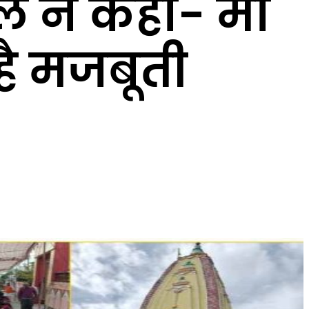
 ने कहा- माँ
है मजबूती