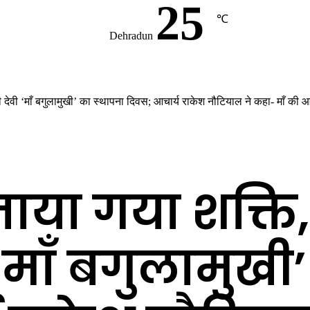
25
℃
Dehradun
देवी ‘माँ बगुलामुखी’ का स्थापना दिवस; आचार्य राकेश नौटियाल ने कहा- माँ की आ
नाया गया शक्त
 ‘माँ बगुलामुखी