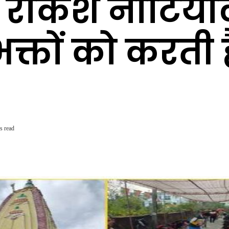
 राकेश नौटियाल
्तों को करती 
s read