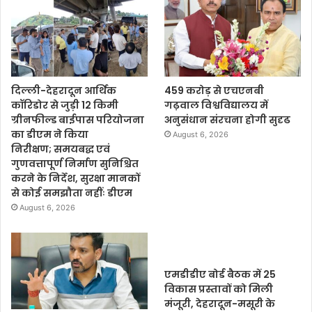
दिल्ली-देहरादून आर्थिक
459 करोड़ से एचएनबी
कॉरिडोर से जुड़ी 12 किमी
गढ़वाल विश्वविद्यालय में
ग्रीनफील्ड बाईपास परियोजना
अनुसंधान संरचना होगी सुदृढ
का डीएम ने किया
August 6, 2026
निरीक्षण; समयबद्ध एवं
गुणवत्तापूर्ण निर्माण सुनिश्चित
करने के निर्देश, सुरक्षा मानकों
से कोई समझौता नहींः डीएम
August 6, 2026
एमडीडीए बोर्ड बैठक में 25
विकास प्रस्तावों को मिली
मंजूरी, देहरादून-मसूरी के