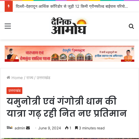
दिल्ली-देहरादून आर्थिक कॉरिडोर से जुड़ी 12 किमी ग्रीनफील्ड बाईपास परियोजना का डीएम ने किया निरीक्षण; समयबद्ध एवं गुणवत्तापूर्ण निर्माण सुनिश्चित करने के निर्देश, सुरक्षा मानकों से कोई समझौता नहींः डीएम
Menu
S
fo
Home
/
राज्य
/
उत्तराखंड
उत्तराखंड
यमुनोत्री एवं गंगोत्री धाम की
यात्रा गढ़ रही नित नए प्रतिमान
admin
S
June 9, 2024
1
3 minutes read
e