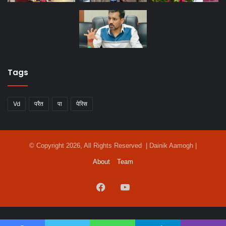
Tags
Vd
परैत
पा
पेरिस
© Copyright 2026, All Rights Reserved | Dainik Aamogh |
About
Team
Facebook
YouTube