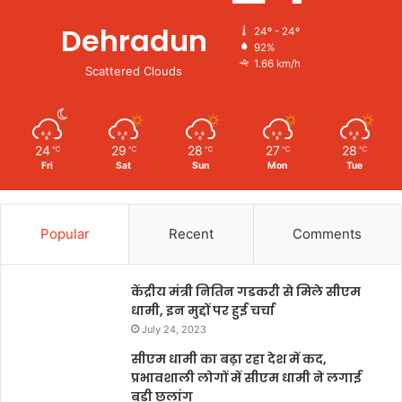
Dehradun
24º - 24º
92%
1.66 km/h
Scattered Clouds
24
29
28
27
28
℃
℃
℃
℃
℃
Fri
Sat
Sun
Mon
Tue
Popular
Recent
Comments
केंद्रीय मंत्री नितिन गडकरी से मिले सीएम
धामी, इन मुद्दों पर हुई चर्चा
July 24, 2023
सीएम धामी का बढ़ा रहा देश में कद,
प्रभावशाली लोगों में सीएम धामी ने लगाई
बड़ी छलांग