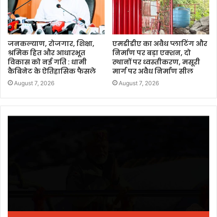
जनकल्याण, रोजगार, शिक्षा,
एमडीडीए का अवैध प्लाटिंग और
श्रमिक हित और आधारभूत
निर्माण पर बड़ा एक्शन, दो
विकास को नई गति : धामी
स्थानों पर ध्वस्तीकरण, मसूरी
कैबिनेट के ऐतिहासिक फैसले
मार्ग पर अवैध निर्माण सील
August 7, 2026
August 7, 2026
Video
Player