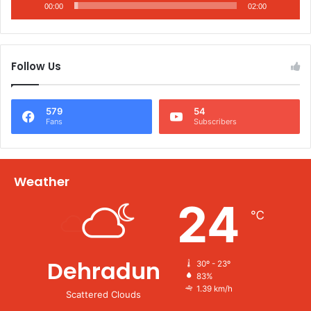
00:00
02:00
Follow Us
579
54
Fans
Subscribers
Weather
24
℃
Dehradun
30º - 23º
83%
1.39 km/h
Scattered Clouds