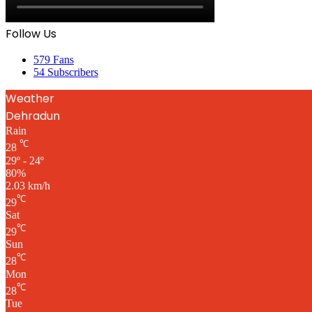
Follow Us
579
Fans
54
Subscribers
Weather
Dehradun
Rain
℃
28
29º - 24º
80%
2.03 km/h
℃
29
Sat
℃
29
Sun
℃
28
Mon
℃
28
Tue