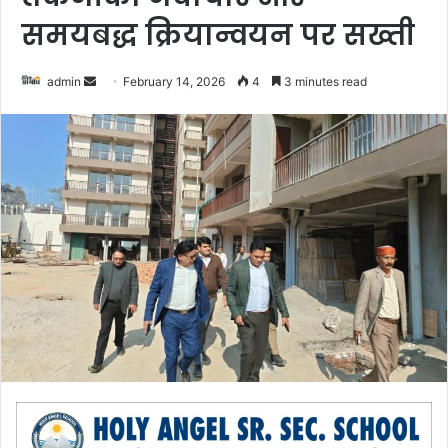
समयबद्ध क्रियान्वयन पर सख्ती
admin
S
February 14, 2026
4
3 minutes read
e
n
d
a
n
e
m
a
i
l