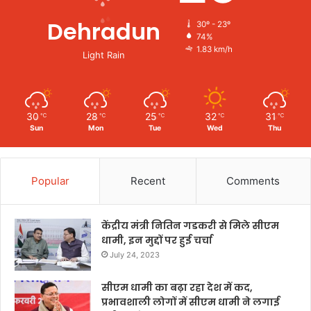
Dehradun
30º - 23º
74%
1.83 km/h
Light Rain
30
28
25
32
31
℃
℃
℃
℃
℃
Sun
Mon
Tue
Wed
Thu
Popular
Recent
Comments
केंद्रीय मंत्री नितिन गडकरी से मिले सीएम
धामी, इन मुद्दों पर हुई चर्चा
July 24, 2023
सीएम धामी का बढ़ा रहा देश में कद,
प्रभावशाली लोगों में सीएम धामी ने लगाई