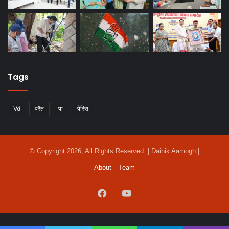
Tags
Vd
परैत
पा
पेरिस
© Copyright 2026, All Rights Reserved | Dainik Aamogh |
About
Team
Facebook
YouTube