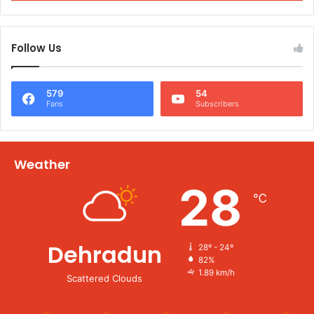
Follow Us
579
54
Fans
Subscribers
Weather
28
℃
Dehradun
28º - 24º
82%
1.89 km/h
Scattered Clouds