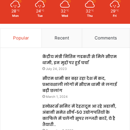
28
24
32
32
29
℃
℃
℃
℃
℃
Mon
Tue
Wed
Thu
Fri
Popular
Recent
Comments
केंद्रीय मंत्री नितिन गडकरी से मिले सीएम
धामी, इन मुद्दों पर हुई चर्चा
July 24, 2023
सीएम धामी का बढ़ा रहा देश में कद,
प्रभावशाली लोगों में सीएम धामी ने लगाई
बड़ी छलांग
March 1, 2024
इन्वेस्टर्स समिट में देहरादून आ रहे अडानी,
अंबानी समेत शीर्ष-50 उद्योगपतियों के
काफिले में चलेंगी सुपर लग्जरी कारें, ये है
तैयारी..