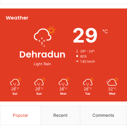
Weather
29
℃
Dehradun
29º - 24º
80%
1.82 km/h
Light Rain
28
29
28
28
32
℃
℃
℃
℃
℃
Sat
Sun
Mon
Tue
Wed
Popular
Recent
Comments