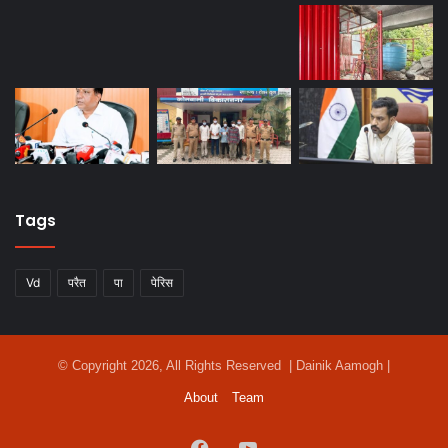
Tags
Vd
परैत
पा
पेरिस
© Copyright 2026, All Rights Reserved | Dainik Aamogh |
About
Team
Facebook
YouTube