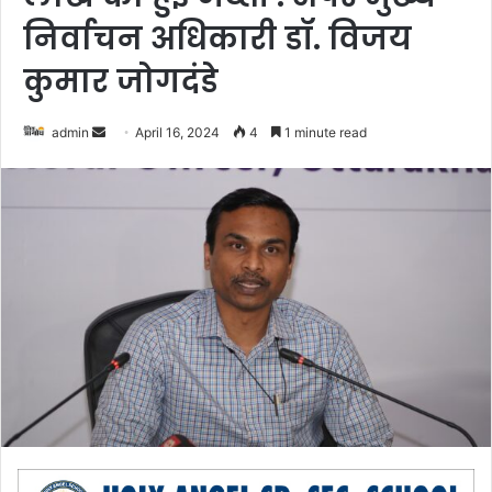
निर्वाचन अधिकारी डॉ. विजय
कुमार जोगदंडे
admin
S
April 16, 2024
4
1 minute read
e
n
d
a
n
e
m
a
i
l