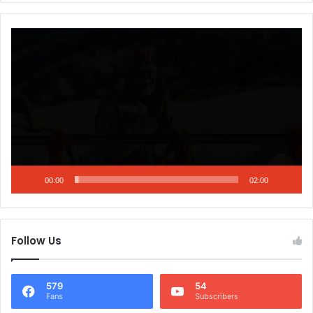
Video
Player
00:00
02:00
Follow Us
579
54
Fans
Subscribers