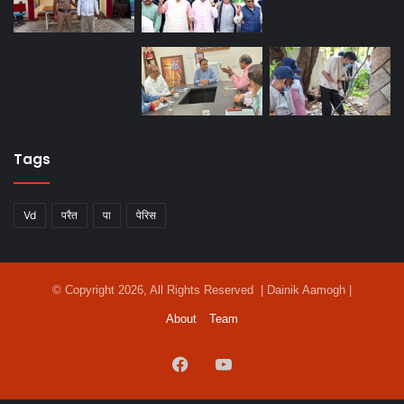
Tags
Vd
परैत
पा
पेरिस
© Copyright 2026, All Rights Reserved | Dainik Aamogh |
About
Team
Facebook
YouTube