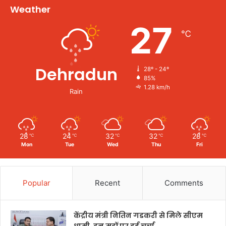
Weather
27
℃
Dehradun
28º - 24º
85%
1.28 km/h
Rain
28
24
32
32
28
℃
℃
℃
℃
℃
Mon
Tue
Wed
Thu
Fri
Popular
Recent
Comments
केंद्रीय मंत्री नितिन गडकरी से मिले सीएम