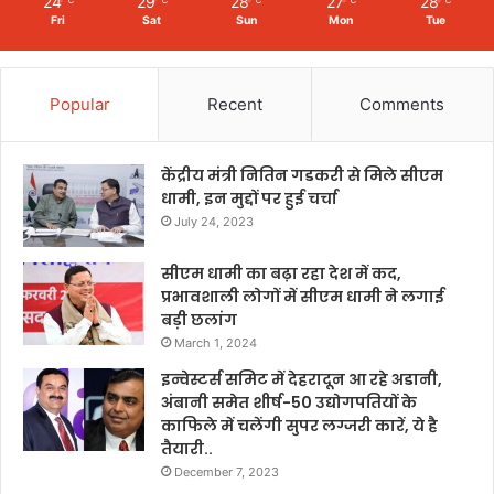
24
29
28
27
28
℃
℃
℃
℃
℃
Fri
Sat
Sun
Mon
Tue
Popular
Recent
Comments
केंद्रीय मंत्री नितिन गडकरी से मिले सीएम
धामी, इन मुद्दों पर हुई चर्चा
July 24, 2023
सीएम धामी का बढ़ा रहा देश में कद,
प्रभावशाली लोगों में सीएम धामी ने लगाई
बड़ी छलांग
March 1, 2024
इन्वेस्टर्स समिट में देहरादून आ रहे अडानी,
अंबानी समेत शीर्ष-50 उद्योगपतियों के
काफिले में चलेंगी सुपर लग्जरी कारें, ये है
तैयारी..
December 7, 2023