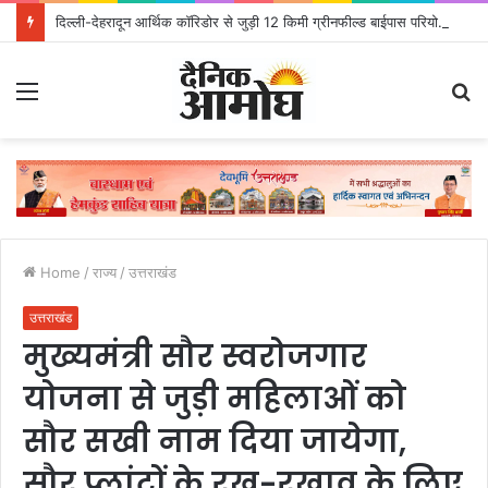
दिल्ली-देहरादून आर्थिक कॉरिडोर से जुड़ी 12 किमी ग्रीनफील्ड बाईपास परियोजना का डीएम ने किया निरीक्षण; समयबद्ध एवं गुणवत्तापूर्ण निर्माण सुनिश्चित करने के निर्देश, सुरक्षा मानकों से कोई समझौता नहींः डीएम
Menu
S
fo
Home
/
राज्य
/
उत्तराखंड
उत्तराखंड
मुख्यमंत्री सौर स्वरोजगार
योजना से जुड़ी महिलाओं को
सौर सखी नाम दिया जायेगा,
सौर प्लांटों के रख-रखाव के लिए