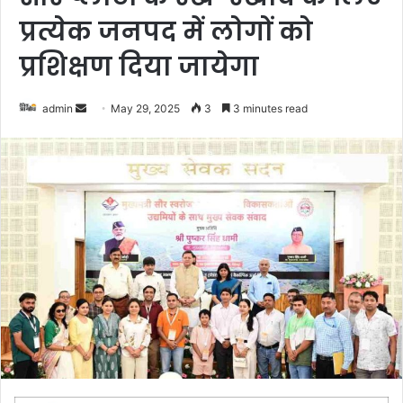
प्रत्येक जनपद में लोगों को
प्रशिक्षण दिया जायेगा
admin
S
May 29, 2025
3
3 minutes read
e
n
d
a
n
e
m
a
i
l