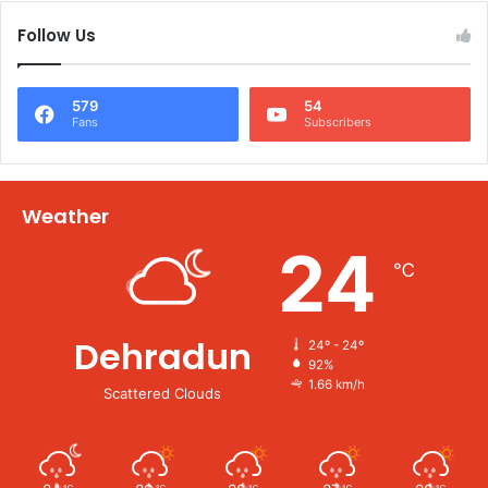
Follow Us
579
54
Fans
Subscribers
Weather
24
℃
Dehradun
24º - 24º
92%
1.66 km/h
Scattered Clouds