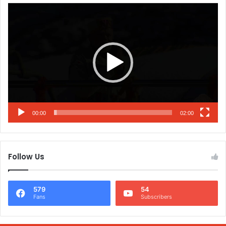
Video
Player
00:00
02:00
Follow Us
579
54
Fans
Subscribers