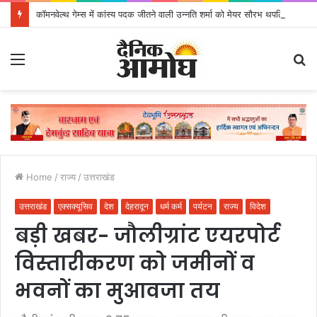
कॉमनवेल्थ गेम्स में कांस्य पदक जीतने वाली उन्नति शर्मा को मेयर सौरभ थपलियाल ने किया सम्मानित
Menu
S
fo
Home
/
राज्य
/
उत्तराखंड
उत्तराखंड
एक्सक्यूसिव
देश
देहरादून
धर्म कर्म
पर्यटन
राज्य
विदेश
बड़ी खबर- जौलीग्रांट एयरपोर्ट
विस्तारीकरण को जमीनों व
भवनों का मुआवजा तय