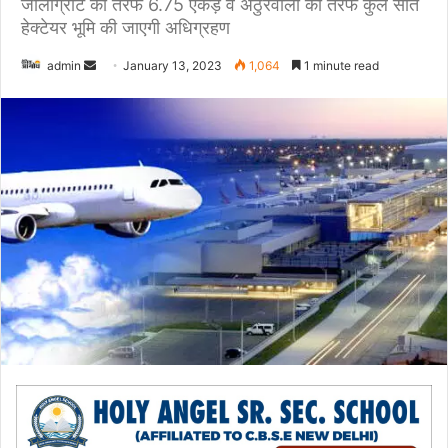
जौलीग्रांट की तरफ 6.75 एकड़ व अठुरवाला की तरफ कुल सात
हेक्टेयर भूमि की जाएगी अधिग्रहण
admin
S
January 13, 2023
1,064
1 minute read
e
n
d
a
n
e
m
a
i
l