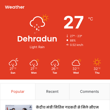
Weather
27
℃
Dehradun
27º - 23º
88%
0.52 km/h
Light Rain
27
27
26
32
32
℃
℃
℃
℃
℃
Sun
Mon
Tue
Wed
Thu
Popular
Recent
Comments
केंद्रीय मंत्री नितिन गडकरी से मिले सीएम