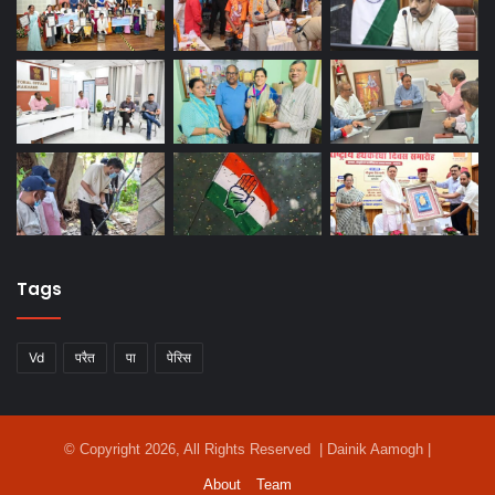
Tags
Vd
परैत
पा
पेरिस
© Copyright 2026, All Rights Reserved | Dainik Aamogh |
About
Team