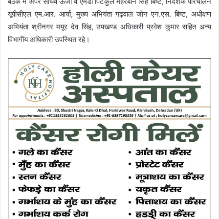
बैठक में अपर सचिव ऊर्जा व एमडी पिटकुल मेहरबान सिंह बिष्ट, निदेशक परिचालन
यूपीसीएल एम.आर. आर्या, मुख्य अभियंता गढ़वाल जोन एन.एस. बिष्ट, अधीक्षण
अभियंता श्रीनगर मयूर देव सिंह, उपखण्ड अधिकारी प्रवेश कुमार सहित अन्य
विभागीय अधिकारी उपस्थित रहे।