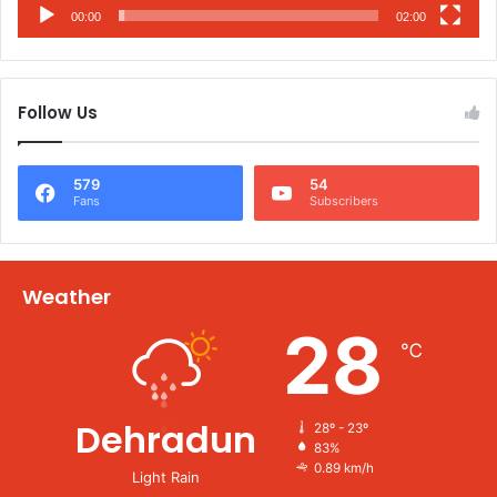
00:00
02:00
Follow Us
579
54
Fans
Subscribers
Weather
28
℃
Dehradun
28º - 23º
83%
0.89 km/h
Light Rain