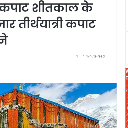
े कपाट शीतकाल के
जार तीर्थयात्री कपाट
ने
1
1 minute read
L
3
3
S
3