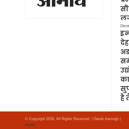
सी
लग
Dece
इन्
दे
अड
सम
उद
का
सुप
है 
© Copyright 2026, All Rights Reserved | Dainik Aamogh |
About