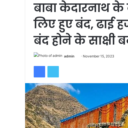
बाबा केदारनाथ क
लिए हुए बंद, ढाई ह
बंद होने के साक्षी ब
admin
S
November 15, 2023
e
Facebook
Twitter
n
d
a
n
e
m
a
i
l