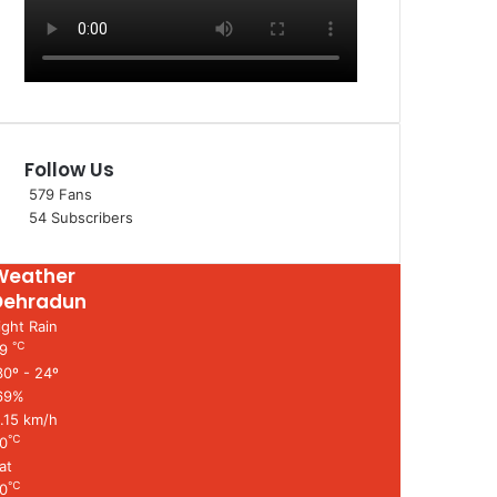
Follow Us
579
Fans
54
Subscribers
Weather
Dehradun
ight Rain
℃
29
0º - 24º
69%
1.15 km/h
℃
0
at
℃
0