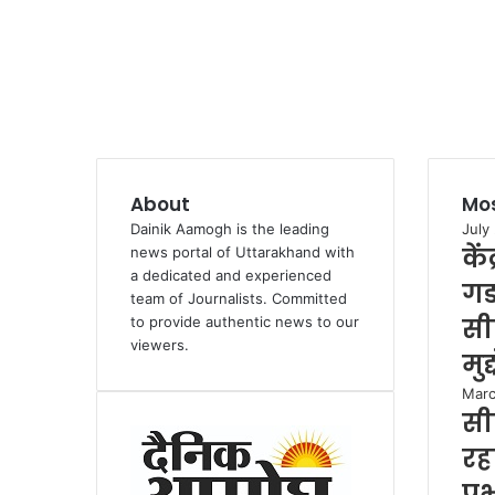
About
Mos
Dainik Aamogh is the leading
July
कें
news portal of Uttarakhand with
a dedicated and experienced
गड
team of Journalists. Committed
सी
to provide authentic news to our
viewers.
मुद
Marc
सी
रहा
प्