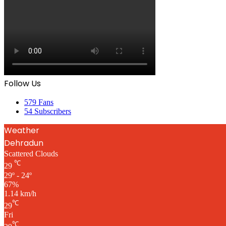
Follow Us
579
Fans
54
Subscribers
Weather
Dehradun
Scattered Clouds
℃
29
29º - 24º
67%
1.14 km/h
℃
29
Fri
℃