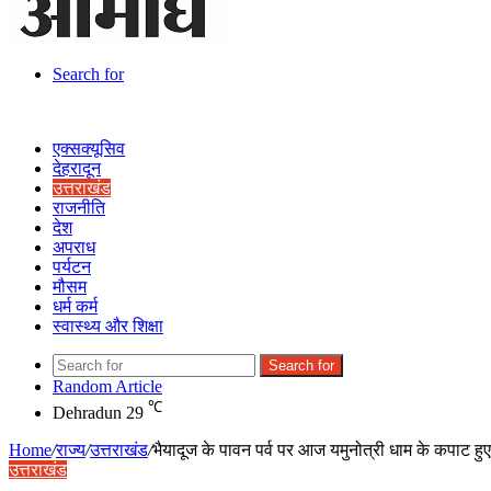
Search for
एक्सक्यूसिव
देहरादून
उत्तराखंड
राजनीति
देश
अपराध
पर्यटन
मौसम
धर्म कर्म
स्वास्थ्य और शिक्षा
Search for
Random Article
℃
Dehradun
29
Home
/
राज्य
/
उत्तराखंड
/
भैयादूज के पावन पर्व पर आज यमुनोत्री धाम के कपाट हुए
उत्तराखंड