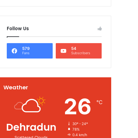
Follow Us
579
54
Fans
Subscribers
Weather
26
℃
Dehradun
30º - 24º
78%
0.4 km/h
Scattered Clouds