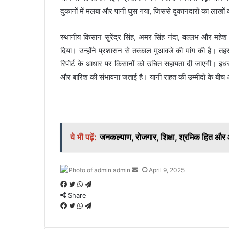
दुकानों में मलबा और पानी घुस गया, जिससे दुकानदारों का लाखों 
स्थानीय किसान सुरेंद्र सिंह, अमर सिंह नंदा, वल्लभ और महेश
दिया। उन्होंने प्रशासन से तत्काल मुआवजे की मांग की है। 
रिपोर्ट के आधार पर किसानों को उचित सहायता दी जाएगी। इधर, 
और बारिश की संभावना जताई है। यानी राहत की उम्मीदों के बीच 
ये भी पढ़ें:
जनकल्याण, रोजगार, शिक्षा, श्रमिक हित और
admin
S
April 9, 2025
e
F
T
W
T
n
Share
a
w
h
e
d
c
F
i
T
a
W
l
T
a
e
a
t
w
t
h
e
e
n
b
c
t
i
s
a
g
l