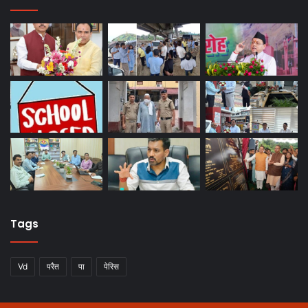
Tags
Vd
परैत
पा
पेरिस