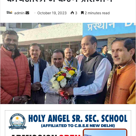
admin
S
October 19, 2023
3
2 minutes read
e
n
d
a
n
e
m
a
i
l