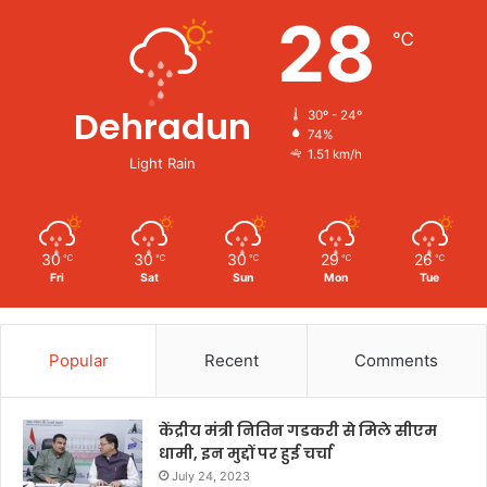
28
℃
Dehradun
30º - 24º
74%
1.51 km/h
Light Rain
30
30
30
29
26
℃
℃
℃
℃
℃
Fri
Sat
Sun
Mon
Tue
Popular
Recent
Comments
केंद्रीय मंत्री नितिन गडकरी से मिले सीएम
धामी, इन मुद्दों पर हुई चर्चा
July 24, 2023