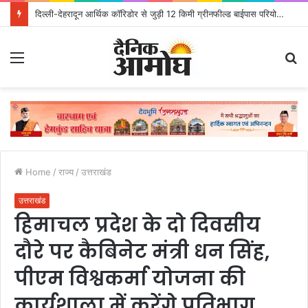
दिल्ली-देहरादून आर्थिक कॉरिडोर से जुड़ी 12 किमी ग्रीनफील्ड बाईपास परियोजना का डीएम ने किया निरीक्षण; समयबद्ध एवं गुणवत्तापूर्ण निर्माण सुनिश्चित करने के निर्देश, सुरक्षा मानकों से कोई समझौता नहींः डीएम
Menu
S
fo
Home
/
राज्य
/
उत्तराखंड
उत्तराखंड
हिमाचल प्रदेश के दो दिवसीय
दौरे पर कैबिनेट मंत्री धन सिंह,
पीएम विश्वकर्मा योजना की
कार्यशाला में करेंगे प्रतिभाग