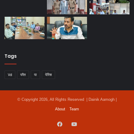
Tags
Vd
परैत
पा
पेरिस
© Copyright 2026, All Rights Reserved | Dainik Aamogh |
About
Team
Facebook
YouTube