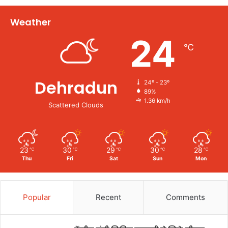
Weather
24
℃
Dehradun
24º - 23º
89%
1.36 km/h
Scattered Clouds
23
30
29
30
28
℃
℃
℃
℃
℃
Thu
Fri
Sat
Sun
Mon
Popular
Recent
Comments