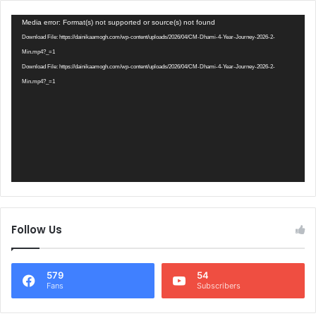
Video
Media error: Format(s) not supported or source(s) not found
Player
Download File: https://dainikaamogh.com/wp-content/uploads/2026/04/CM-Dhami-4-Year-Journey-2026-2-
Min.mp4?_=1
Download File: https://dainikaamogh.com/wp-content/uploads/2026/04/CM-Dhami-4-Year-Journey-2026-2-
Min.mp4?_=1
Follow Us
579
54
Fans
Subscribers