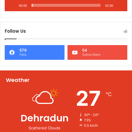
00:00
02:00
Follow Us
579
54
Fans
Subscribers
Weather
27
℃
Dehradun
30º - 24º
73%
0.5 km/h
Scattered Clouds