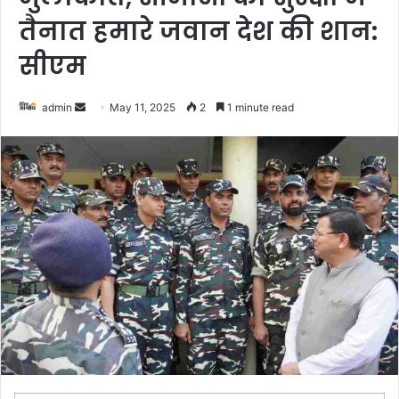
तैनात हमारे जवान देश की शान:
सीएम
admin
S
May 11, 2025
2
1 minute read
e
n
d
a
n
e
m
a
i
l