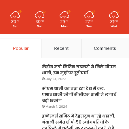
30
30
29
27
31
℃
℃
℃
℃
℃
Sat
Sun
Mon
Tue
Wed
Popular
Recent
Comments
केंद्रीय मंत्री नितिन गडकरी से मिले सीएम
धामी, इन मुद्दों पर हुई चर्चा
July 24, 2023
सीएम धामी का बढ़ा रहा देश में कद,
प्रभावशाली लोगों में सीएम धामी ने लगाई
बड़ी छलांग
March 1, 2024
इन्वेस्टर्स समिट में देहरादून आ रहे अडानी,
अंबानी समेत शीर्ष-50 उद्योगपतियों के
काफिले में चलेंगी सुपर लग्जरी कारें, ये है