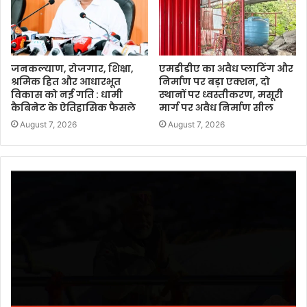
जनकल्याण, रोजगार, शिक्षा,
एमडीडीए का अवैध प्लाटिंग और
श्रमिक हित और आधारभूत
निर्माण पर बड़ा एक्शन, दो
विकास को नई गति : धामी
स्थानों पर ध्वस्तीकरण, मसूरी
कैबिनेट के ऐतिहासिक फैसले
मार्ग पर अवैध निर्माण सील
August 7, 2026
August 7, 2026
Video
Player