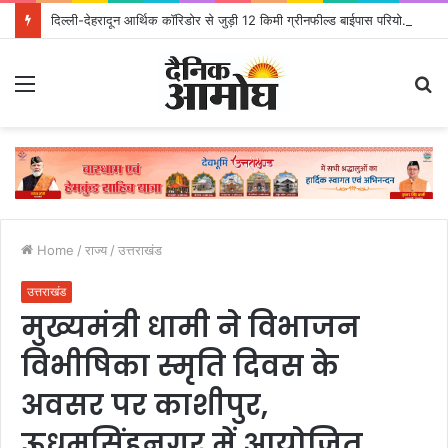
दिल्ली-देहरादून आर्थिक कॉरिडोर से जुड़ी 12 किमी ग्रीनफील्ड बाईपास परियोजना का डीएम ने किया निरीक्षण; समयबद्ध एवं गुणवत्तापूर्ण निर्माण सुनिश्चित करने के निर्देश, सुरक्षा मानकों से कोई समझौता नहींः डीएम
Menu
S
fo
Home
/
राज्य
/
उत्तराखंड
उत्तराखंड
मुख्यमंत्री धामी ने विभाजन
विभीषिका स्मृति दिवस के
अवसर पर काशीपुर,
ऊधमसिंहनगर में आयोजित