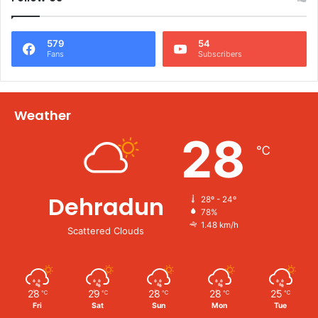
579
54
Fans
Subscribers
Weather
28
℃
Dehradun
28º - 24º
78%
1.48 km/h
Scattered Clouds
28
29
28
28
25
℃
℃
℃
℃
℃
Fri
Sat
Sun
Mon
Tue