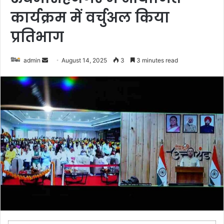
कार्यक्रम में वर्चुअल किया
प्रतिभाग
admin
S
August 14, 2025
3
3 minutes read
e
n
d
a
n
e
m
a
i
l