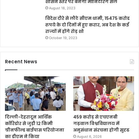
शासन स्तर पर बनेगी मॉनिटरिंग सेल
August 18, 2023
विदेश दौरे से लौटे सीएम धामी, 15475 करोड
रुपये के दो दिनों में हुए करार, अब देश के कई
राज्यों में होंगे रोड़ शो
October 19, 2023
Recent News
दिल्ली-देहरादून आर्थिक
459 करोड़ से एचएनबी
कॉरिडोर से जुड़ी 12 किमी
गढ़वाल विश्वविद्यालय में
ग्रीनफील्ड बाईपास परियोजना
अनुसंधान संरचना होगी सुदृढ
का डीएम ने किया
August 6, 2026