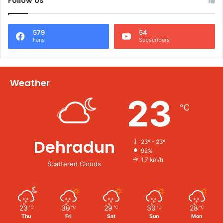
Follow Us
579
54
Fans
Subscribers
Weather
23
℃
Dehradun
23º - 23º
92%
1.7 km/h
Scattered Clouds
23
30
29
30
28
℃
℃
℃
℃
℃
Thu
Fri
Sat
Sun
Mon