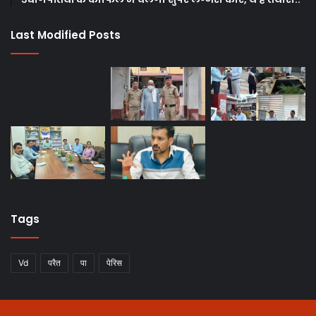
Last Modified Posts
Tags
Vd
परैत
पा
पेरिस