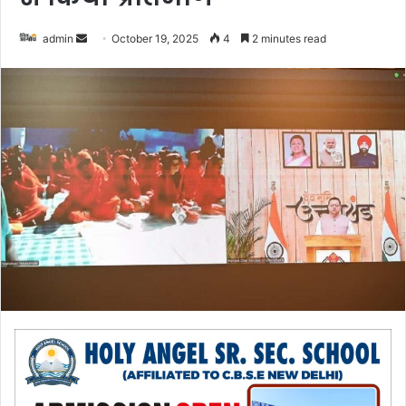
admin
S
October 19, 2025
4
2 minutes read
e
n
d
a
n
e
m
a
i
l