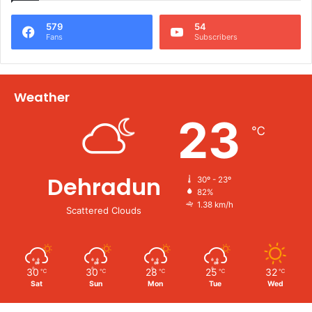
579
54
Fans
Subscribers
Weather
23
℃
Dehradun
30º - 23º
82%
1.38 km/h
Scattered Clouds
30
30
28
25
32
℃
℃
℃
℃
℃
Sat
Sun
Mon
Tue
Wed