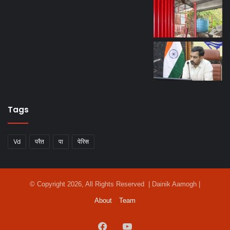
Tags
Vd
परैत
पा
पेरिस
© Copyright 2026, All Rights Reserved | Dainik Aamogh |
About
Team
Facebook
YouTube