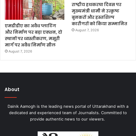
राष्ट्रीय हथकरघा दिवस पर
मुख्यमंत्री धामी ने उत्कृष्ट
बुनकरों और हस्तशिल्प
कारीगरों को किया सम्मानित
एमडीडीए का अवैध प्लाटिंग
August 7, 2026
और निर्माण पर बड़ा एक्शन, दो
स्थानों पर ध्वस्तीकरण, मसूरी
मार्ग पर अवैध निर्माण सील
August 7, 2026
About
Dainik Aamogh is the leading news portal of Uttarakhand with a
dedicated and experienced team of Journalists. Committed to
provide authentic news to our viewers.