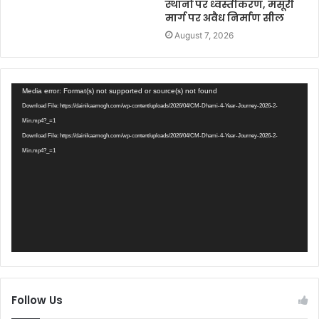
स्थानों पर ध्वस्तीकरण, मसूरी
मार्ग पर अवैध निर्माण सील
August 7, 2026
Video
Media error: Format(s) not supported or source(s) not found
Player
Download File: https://dainikaamogh.com/wp-content/uploads/2026/04/CM-Dhami-4-Year-Journey-2026-2-
Min.mp4?_=1
Download File: https://dainikaamogh.com/wp-content/uploads/2026/04/CM-Dhami-4-Year-Journey-2026-2-
Min.mp4?_=1
Follow Us