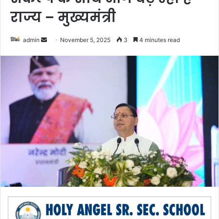
राज्य – मुख्यमंत्री
admin
S
November 5, 2025
3
4 minutes read
e
n
d
a
n
e
m
a
i
l