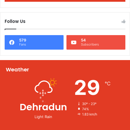
Follow Us
579
54
Fans
Subscribers
Weather
29
℃
Dehradun
30º - 23º
74%
1.83 km/h
Light Rain