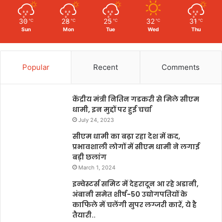
30
28
25
32
31
℃
℃
℃
℃
℃
Sun
Mon
Tue
Wed
Thu
Popular
Recent
Comments
केंद्रीय मंत्री नितिन गडकरी से मिले सीएम
धामी, इन मुद्दों पर हुई चर्चा
July 24, 2023
सीएम धामी का बढ़ा रहा देश में कद,
प्रभावशाली लोगों में सीएम धामी ने लगाई
बड़ी छलांग
March 1, 2024
इन्वेस्टर्स समिट में देहरादून आ रहे अडानी,
अंबानी समेत शीर्ष-50 उद्योगपतियों के
काफिले में चलेंगी सुपर लग्जरी कारें, ये है
तैयारी..