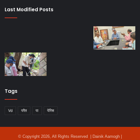
Last Modified Posts
Tags
Vd
परैत
पा
पेरिस
© Copyright 2026, All Rights Reserved | Dainik Aamogh |