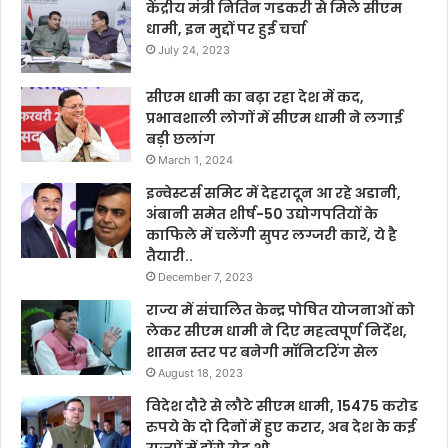
केंद्रीय मंत्री नितिन गडकरी से मिले सीएम
धामी, इन मुद्दों पर हुई चर्चा
July 24, 2023
सीएम धामी का बढ़ा रहा देश में कद,
प्रभावशाली लोगों में सीएम धामी ने लगाई
बड़ी छलांग
March 1, 2024
इन्वेस्टर्स समिट में देहरादून आ रहे अडानी,
अंबानी समेत शीर्ष-50 उद्योगपतियों के
काफिले में चलेंगी सुपर लग्जरी कारें, ये है
तैयारी..
December 7, 2023
राज्य में संचालित केन्द्र पोषित योजनाओं को
लेकर सीएम धामी ने दिए महत्वपूर्ण निर्देश,
शासन स्तर पर बनेगी मॉनिटरिंग सेल
August 18, 2023
विदेश दौरे से लौटे सीएम धामी, 15475 करोड
रुपये के दो दिनों में हुए करार, अब देश के कई
राज्यों में होंगे रोड़ शो