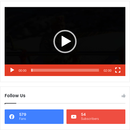
Video
Player
00:00
02:00
Follow Us
579
54
Fans
Subscribers