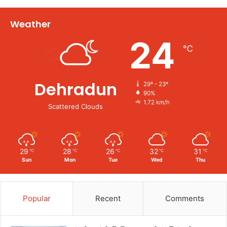
Weather
24
℃
Dehradun
29º - 23º
90%
1.72 km/h
Scattered Clouds
29
28
26
32
31
℃
℃
℃
℃
℃
Sun
Mon
Tue
Wed
Thu
Popular
Recent
Comments