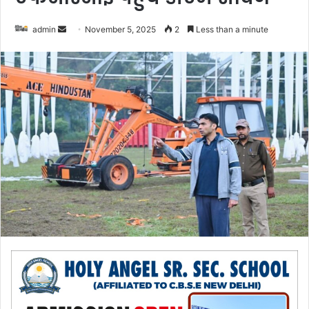
admin
S
November 5, 2025
2
Less than a minute
e
n
d
a
n
e
m
a
i
l