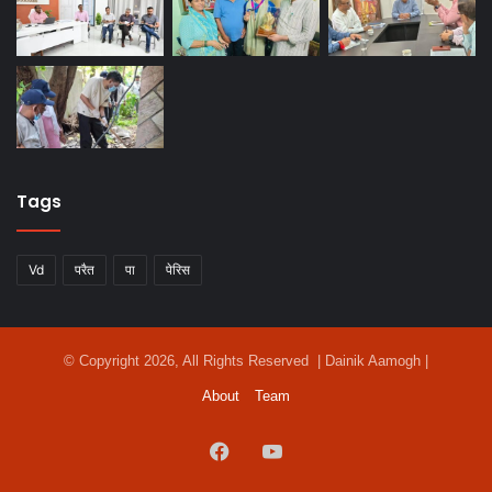
Tags
Vd
परैत
पा
पेरिस
© Copyright 2026, All Rights Reserved | Dainik Aamogh |
About
Team
Facebook
YouTube