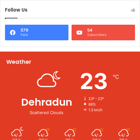
Follow Us
579
54
Fans
Subscribers
Weather
23
℃
Dehradun
23º - 23º
88%
1.3 km/h
Scattered Clouds
℃
℃
℃
℃
℃