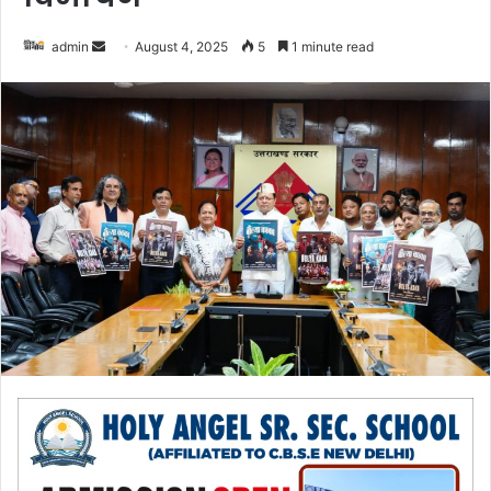
admin
S
August 4, 2025
5
1 minute read
e
n
d
a
n
e
m
a
i
l