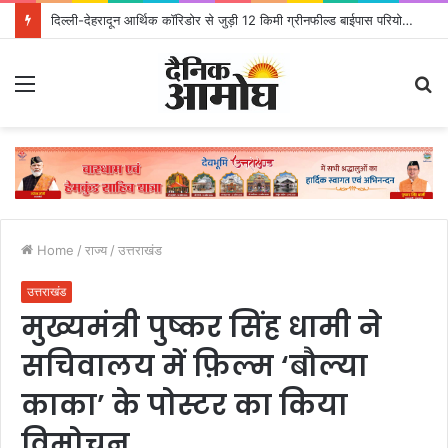
दिल्ली-देहरादून आर्थिक कॉरिडोर से जुड़ी 12 किमी ग्रीनफील्ड बाईपास परियोजना का डीएम ने किया निरीक्षण; समयबद्ध एवं गुणवत्तापूर्ण निर्माण सुनिश्चित करने के निर्देश, सुरक्षा मानकों से कोई समझौता नहींः डीएम
Menu
S
fo
Home
/
राज्य
/
उत्तराखंड
उत्तराखंड
मुख्यमंत्री पुष्कर सिंह धामी ने
सचिवालय में फ़िल्म ‘बौल्या
काका’ के पोस्टर का किया
विमोचन