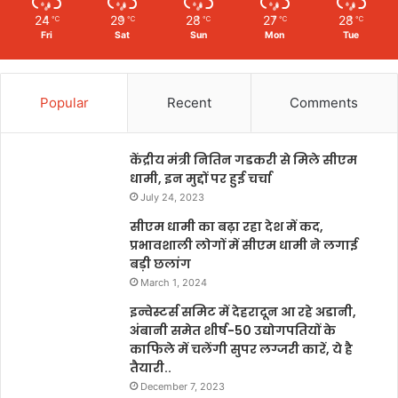
24
29
28
27
28
℃
℃
℃
℃
℃
Fri
Sat
Sun
Mon
Tue
Popular
Recent
Comments
केंद्रीय मंत्री नितिन गडकरी से मिले सीएम
धामी, इन मुद्दों पर हुई चर्चा
July 24, 2023
सीएम धामी का बढ़ा रहा देश में कद,
प्रभावशाली लोगों में सीएम धामी ने लगाई
बड़ी छलांग
March 1, 2024
इन्वेस्टर्स समिट में देहरादून आ रहे अडानी,
अंबानी समेत शीर्ष-50 उद्योगपतियों के
काफिले में चलेंगी सुपर लग्जरी कारें, ये है
तैयारी..
December 7, 2023