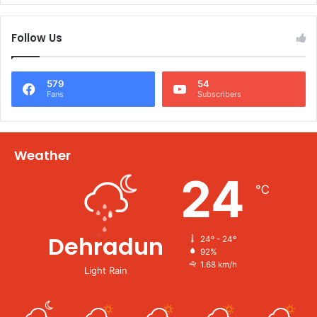
Follow Us
579
54
Fans
Subscribers
Weather
24
℃
Dehradun
24º - 24º
92%
1.68 km/h
Light Rain