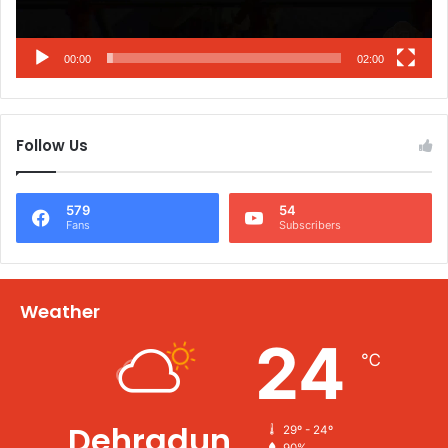
00:00
02:00
Follow Us
579
54
Fans
Subscribers
Weather
24
℃
Dehradun
29º - 24º
90%