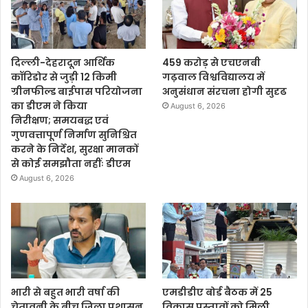
दिल्ली-देहरादून आर्थिक
459 करोड़ से एचएनबी
कॉरिडोर से जुड़ी 12 किमी
गढ़वाल विश्वविद्यालय में
ग्रीनफील्ड बाईपास परियोजना
अनुसंधान संरचना होगी सुदृढ
का डीएम ने किया
August 6, 2026
निरीक्षण; समयबद्ध एवं
गुणवत्तापूर्ण निर्माण सुनिश्चित
करने के निर्देश, सुरक्षा मानकों
से कोई समझौता नहींः डीएम
August 6, 2026
भारी से बहुत भारी वर्षा की
एमडीडीए बोर्ड बैठक में 25
चेतावनी के बीच जिला प्रशासन
विकास प्रस्तावों को मिली