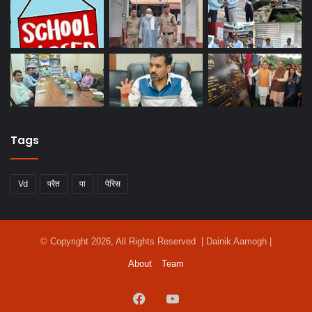
Tags
Vd
परैत
पा
पेरिस
© Copyright 2026, All Rights Reserved | Dainik Aamogh |
About
Team
Facebook
YouTube