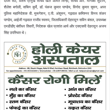
दीपम सेठ, विशेष प्रमुख सचिव खेल अमित सिन्हा, सचिव आर. मीनाक्षी सुंदरम,
शैलेश बगोली, सचिन कुर्वे, डॉ. पंकज कुमार पाण्डेय, विनोद कुमार सुमन, अपर
पुलिस महानिदेशक वी. मुरूगेशन, ए.पी. अंशुमन, गढ़वाल कमिश्नर विनय शंकर
पाण्डेय, आईजी गढ़वाल राजीव स्वरूप, जिलाधिकारी देहरादून सविन बंसल, उपाध्यक्ष
एमडीडीए बंशीधर तिवारी, निदेशक खेल प्रशांत आर्य और एसएसपी देहरादून अजय
सिंह उपस्थित थे।