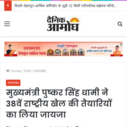
दिल्ली-देहरादून आर्थिक कॉरिडोर से जुड़ी 12 किमी ग्रीनफील्ड बाईपास परियोजना का डीएम ने किया निरीक्षण; समयबद्ध एवं गुणवत्तापूर्ण निर्माण सुनिश्चित करने के निर्देश, सुरक्षा मानकों से कोई समझौता नहींः डीएम
Menu
S
fo
Home
/
राज्य
/
उत्तराखंड
उत्तराखंड
मुख्यमंत्री पुष्कर सिंह धामी ने
38वें राष्ट्रीय खेल की तैयारियों
का लिया जायजा