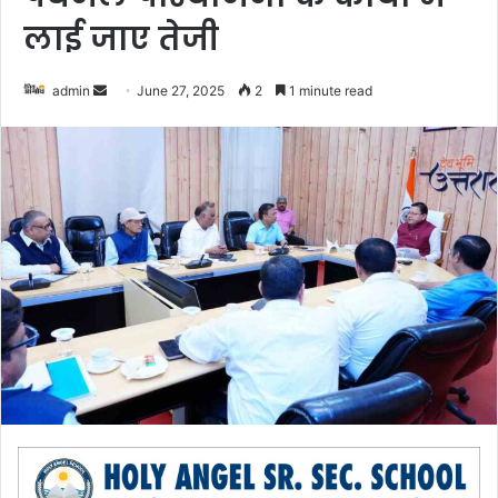
लाई जाए तेजी
admin
S
June 27, 2025
2
1 minute read
e
n
d
a
n
e
m
a
i
l