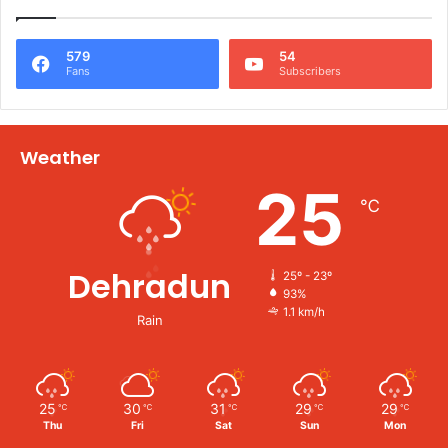
579
54
Fans
Subscribers
Weather
25
℃
Dehradun
25º - 23º
93%
1.1 km/h
Rain
25
30
31
29
29
℃
℃
℃
℃
℃
Thu
Fri
Sat
Sun
Mon