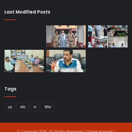
Last Modified Posts
Tags
Vd
परैत
पा
पेरिस
© Copyright 2026, All Rights Reserved | Dainik Aamogh |