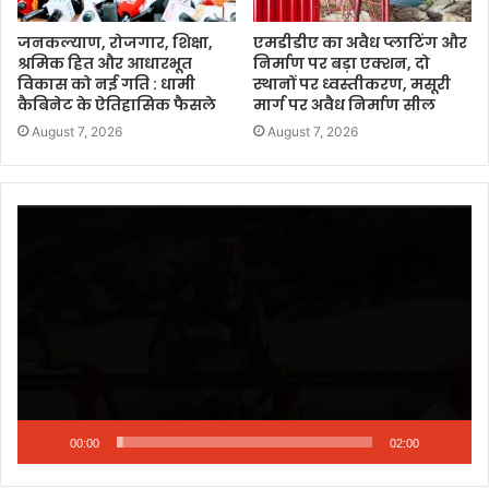
जनकल्याण, रोजगार, शिक्षा,
एमडीडीए का अवैध प्लाटिंग और
श्रमिक हित और आधारभूत
निर्माण पर बड़ा एक्शन, दो
विकास को नई गति : धामी
स्थानों पर ध्वस्तीकरण, मसूरी
कैबिनेट के ऐतिहासिक फैसले
मार्ग पर अवैध निर्माण सील
August 7, 2026
August 7, 2026
Video
Player
00:00
02:00