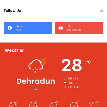
Follow Us
579
54
Fans
Subscribers
Weather
28
℃
Dehradun
29º - 24º
80%
2.03 km/h
Rain