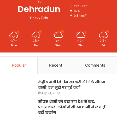
Dehradun
28º - 24º
87%
0.81 km/h
Heavy Rain
28
24
32
32
28
℃
℃
℃
℃
℃
Mon
Tue
Wed
Thu
Fri
Popular
Recent
Comments
केंद्रीय मंत्री नितिन गडकरी से मिले सीएम
धामी, इन मुद्दों पर हुई चर्चा
July 24, 2023
सीएम धामी का बढ़ा रहा देश में कद,
प्रभावशाली लोगों में सीएम धामी ने लगाई
बड़ी छलांग