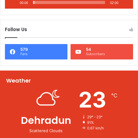
00:00
02:00
Follow Us
579
54
Fans
Subscribers
Weather
23
℃
Dehradun
29º - 23º
91%
0.67 km/h
Scattered Clouds