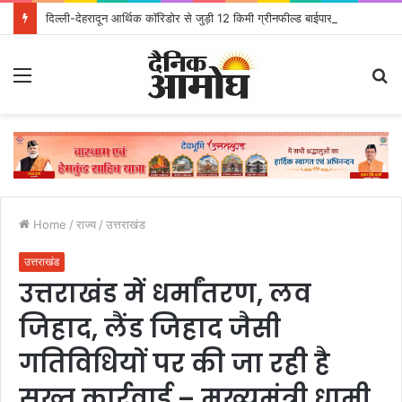
दिल्ली-देहरादून आर्थिक कॉरिडोर से जुड़ी 12 किमी ग्रीनफील्ड बाईपास परियोजना का डीएम ने किया निरीक्षण; समयबद्ध एवं गुणवत्तापूर्ण निर्माण सुनिश्चित करने के निर्देश, सुरक्षा मानकों से कोई समझौता नहींः डीएम
Menu
S
fo
Home
/
राज्य
/
उत्तराखंड
उत्तराखंड
उत्तराखंड में धर्मांतरण, लव
जिहाद, लैंड जिहाद जैसी
गतिविधियों पर की जा रही है
सख्त कार्रवाई – मुख्यमंत्री धामी