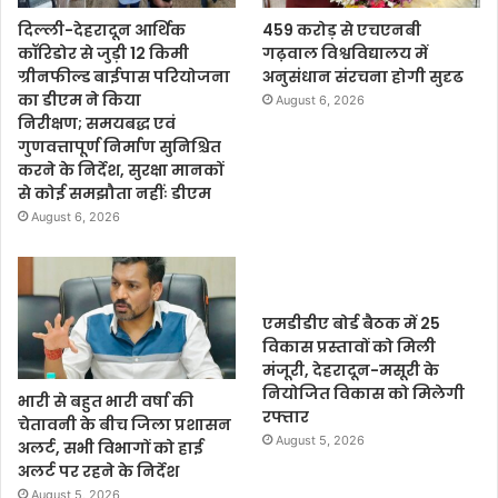
दिल्ली-देहरादून आर्थिक
459 करोड़ से एचएनबी
कॉरिडोर से जुड़ी 12 किमी
गढ़वाल विश्वविद्यालय में
ग्रीनफील्ड बाईपास परियोजना
अनुसंधान संरचना होगी सुदृढ
का डीएम ने किया
August 6, 2026
निरीक्षण; समयबद्ध एवं
गुणवत्तापूर्ण निर्माण सुनिश्चित
करने के निर्देश, सुरक्षा मानकों
से कोई समझौता नहींः डीएम
August 6, 2026
एमडीडीए बोर्ड बैठक में 25
विकास प्रस्तावों को मिली
मंजूरी, देहरादून-मसूरी के
नियोजित विकास को मिलेगी
भारी से बहुत भारी वर्षा की
रफ्तार
चेतावनी के बीच जिला प्रशासन
August 5, 2026
अलर्ट, सभी विभागों को हाई
अलर्ट पर रहने के निर्देश
August 5, 2026