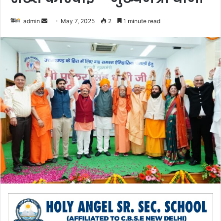
admin
S
May 7, 2025
2
1 minute read
e
n
d
a
n
e
m
a
i
l