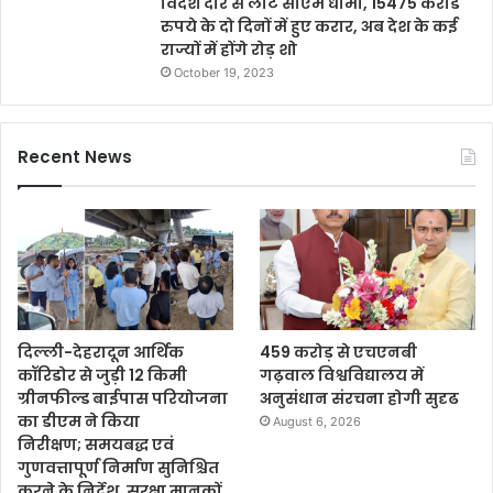
विदेश दौरे से लौटे सीएम धामी, 15475 करोड
रुपये के दो दिनों में हुए करार, अब देश के कई
राज्यों में होंगे रोड़ शो
October 19, 2023
Recent News
दिल्ली-देहरादून आर्थिक
459 करोड़ से एचएनबी
कॉरिडोर से जुड़ी 12 किमी
गढ़वाल विश्वविद्यालय में
ग्रीनफील्ड बाईपास परियोजना
अनुसंधान संरचना होगी सुदृढ
का डीएम ने किया
August 6, 2026
निरीक्षण; समयबद्ध एवं
गुणवत्तापूर्ण निर्माण सुनिश्चित
करने के निर्देश, सुरक्षा मानकों