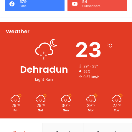
579
54
Fans
Subscribers
Weather
23
℃
Dehradun
29º - 23º
92%
0.57 km/h
Light Rain
29
29
30
29
27
℃
℃
℃
℃
℃
Fri
Sat
Sun
Mon
Tue