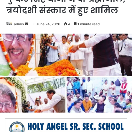
त्रयोदशी संस्कार में हुए शामिल
admin
S
June 24, 2026
4
1 minute read
e
n
d
a
n
e
m
a
i
l