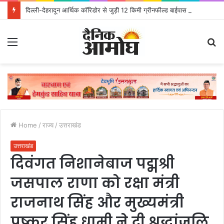
दिल्ली-देहरादून आर्थिक कॉरिडोर से जुड़ी 12 किमी ग्रीनफील्ड बाईपास परियोजना का डीएम ने किया निरीक्षण; समयबद्ध एवं गुणवत्तापूर्ण निर्माण सुनिश्चित करने के निर्देश, सुरक्षा मानकों से कोई समझौता नहींः डीएम
Menu
S
fo
Home
/
राज्य
/
उत्तराखंड
उत्तराखंड
दिवंगत निशानेबाज पद्मश्री
जसपाल राणा को रक्षा मंत्री
राजनाथ सिंह और मुख्यमंत्री
पुष्कर सिंह धामी ने दी श्रद्धांजलि,