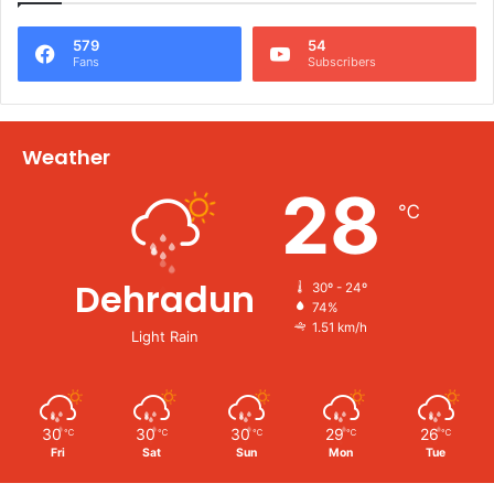
579
54
Fans
Subscribers
Weather
28
℃
Dehradun
30º - 24º
74%
1.51 km/h
Light Rain
30
30
30
29
26
℃
℃
℃
℃
℃
Fri
Sat
Sun
Mon
Tue