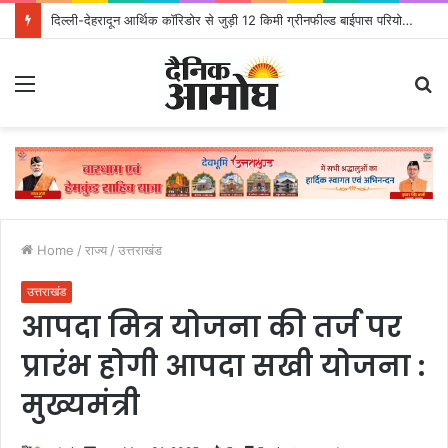
दिल्ली-देहरादून आर्थिक कॉरिडोर से जुड़ी 12 किमी ग्रीनफील्ड बाईपास परियोजना का डीएम ने किया निरीक्षण; समयबद्ध एवं गुणवत्तापूर्ण निर्माण सुनिश्चित करने के निर्देश, सुरक्षा मानकों से कोई समझौता नहींः डीएम
Menu
S
fo
Home
/
राज्य
/
उत्तराखंड
उत्तराखंड
आपदा मित्र योजना की तर्ज पर
प्रारंभ होगी आपदा सखी योजना :
मुख्यमंत्री