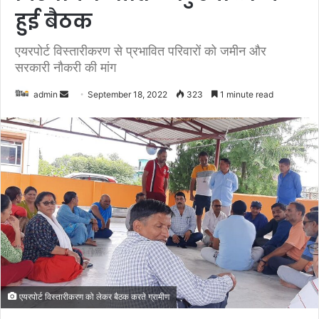
हुई बैठक
एयरपोर्ट विस्तारीकरण से प्रभावित परिवारों को जमीन और
सरकारी नौकरी की मांग
admin
S
September 18, 2022
323
1 minute read
e
n
d
a
n
e
m
a
i
l
एयरपोर्ट विस्तारीकरण को लेकर बैठक करते ग्रामीण