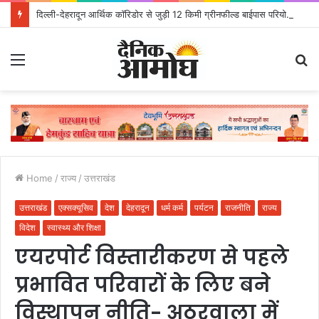
दिल्ली-देहरादून आर्थिक कॉरिडोर से जुड़ी 12 किमी ग्रीनफील्ड बाईपास परियोजना का डीएम ने किया निरीक्षण; समयबद्ध एवं गुणवत्तापूर्ण निर्माण सुनिश्चित करने के निर्देश, सुरक्षा मानकों से कोई समझौता नहींः डीएम
Menu
S
fo
Home
/
राज्य
/
उत्तराखंड
उत्तराखंड
एक्सक्यूसिव
देश
देहरादून
धर्म कर्म
पर्यटन
राजनीति
राज्य
विदेश
स्वास्थ्य और शिक्षा
एयरपोर्ट विस्तारीकरण से पहले
प्रभावित परिवारों के लिए बने
विस्थापन नीति- अठुरवाला में