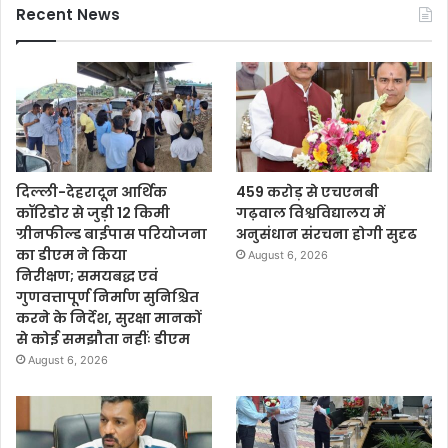
Recent News
दिल्ली-देहरादून आर्थिक
459 करोड़ से एचएनबी
कॉरिडोर से जुड़ी 12 किमी
गढ़वाल विश्वविद्यालय में
ग्रीनफील्ड बाईपास परियोजना
अनुसंधान संरचना होगी सुदृढ
का डीएम ने किया
August 6, 2026
निरीक्षण; समयबद्ध एवं
गुणवत्तापूर्ण निर्माण सुनिश्चित
करने के निर्देश, सुरक्षा मानकों
से कोई समझौता नहींः डीएम
August 6, 2026