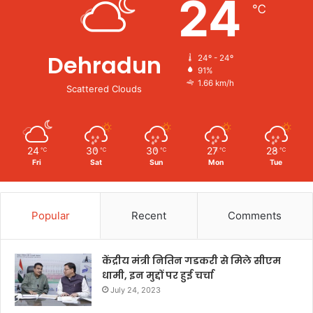
24
℃
Dehradun
24º - 24º
91%
1.66 km/h
Scattered Clouds
24
30
30
27
28
℃
℃
℃
℃
℃
Fri
Sat
Sun
Mon
Tue
Popular
Recent
Comments
केंद्रीय मंत्री नितिन गडकरी से मिले सीएम
धामी, इन मुद्दों पर हुई चर्चा
July 24, 2023