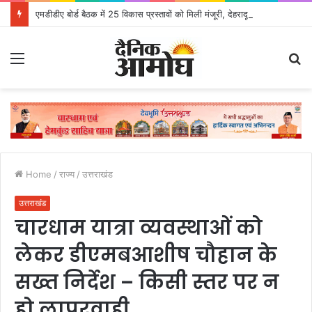
एमडीडीए बोर्ड बैठक में 25 विकास प्रस्तावों को मिली मंजूरी, देहरादून-मसूरी के नियोजित विकास को मिलेगी रफ्तार
Menu
S
fo
Home
/
राज्य
/
उत्तराखंड
उत्तराखंड
चारधाम यात्रा व्यवस्थाओं को
लेकर डीएमबआशीष चौहान के
सख्त निर्देश – किसी स्तर पर न
हो लापरवाही