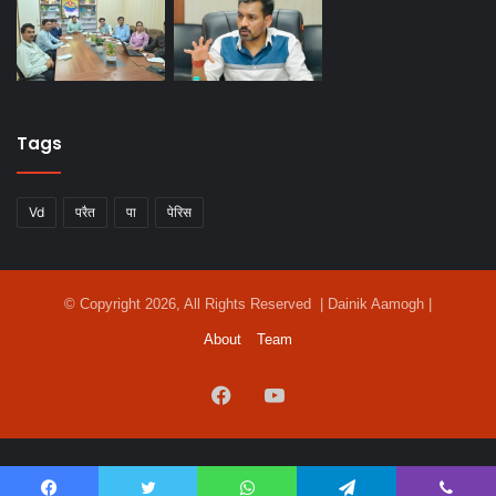
Tags
Vd
परैत
पा
पेरिस
© Copyright 2026, All Rights Reserved | Dainik Aamogh |
About
Team
Facebook
YouTube