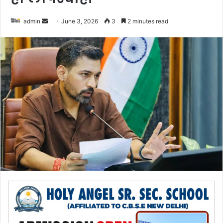
admin
S
June 3, 2026
3
2 minutes read
e
n
d
a
n
e
m
a
i
l