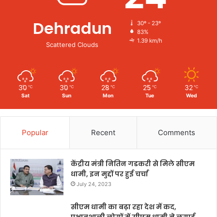
Dehradun
30º - 23º
83%
1.39 km/h
Scattered Clouds
30
30
28
25
32
℃
℃
℃
℃
℃
Sat
Sun
Mon
Tue
Wed
Popular
Recent
Comments
केंद्रीय मंत्री नितिन गडकरी से मिले सीएम
धामी, इन मुद्दों पर हुई चर्चा
July 24, 2023
सीएम धामी का बढ़ा रहा देश में कद,