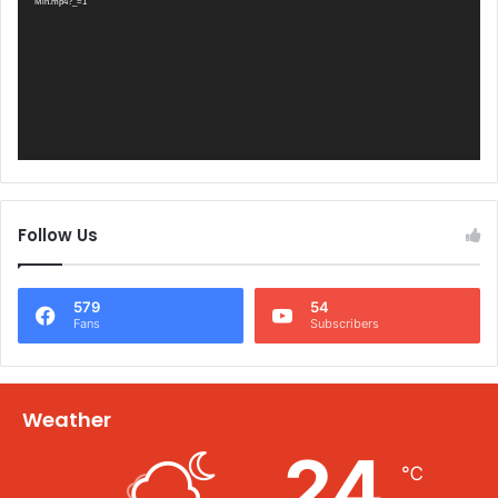
Min.mp4?_=1
Follow Us
579
54
Fans
Subscribers
Weather
24
℃