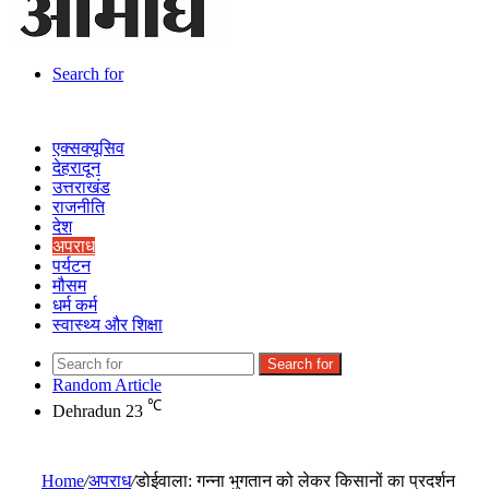
Search for
एक्सक्यूसिव
देहरादून
उत्तराखंड
राजनीति
देश
अपराध
पर्यटन
मौसम
धर्म कर्म
स्वास्थ्य और शिक्षा
Search for
Random Article
℃
Dehradun
23
Home
/
अपराध
/
डोईवाला: गन्ना भुगतान को लेकर किसानों का प्रदर्शन