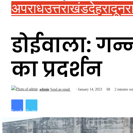
अपराध
उत्तराखंड
देहरादून
र
डोईवाला: गन्
का प्रदर्शन
admin
Send an email
January 14, 2023
68
2 minutes re
Facebook
Twitter