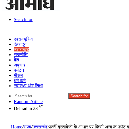
Search for
एक्सक्यूसिव
देहरादून
उत्तराखंड
राजनीति
देश
अपराध
पर्यटन
मौसम
धर्म कर्म
स्वास्थ्य और शिक्षा
Search for
Random Article
℃
Dehradun
23
Home
/
राज्य
/
उत्तराखंड
/
फर्जी दस्तावेजों के आधार पर किसी अन्य के फ्लैट क