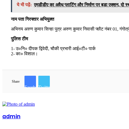
ये भी पढ़ें:
एमडीडीए का अवैध प्लाटिंग और निर्माण पर बड़ा एक्शन, दो स्थ
नाम पता गिरफ्तार अभियुक्त
अभिनय अरुण कुमार सिन्हा पुत्र अरुण कुमार निवासी फ्लैट नंबर 01, गंगोत्र
पुलिस टीम
1- उ०नि० दीपक द्विवेदी, चौकी प्रभारी आई०टी० पार्क
2- का० विशाल।
Share
Facebook
Twitter
admin