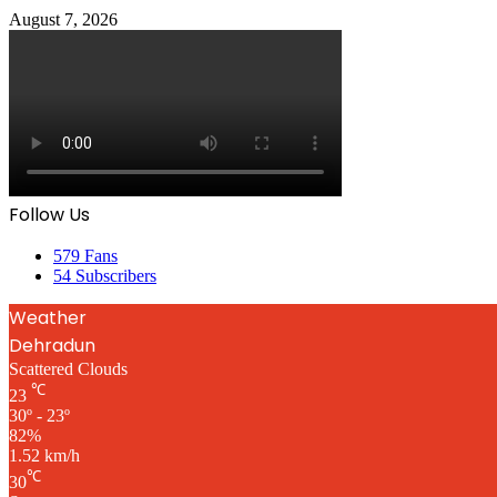
August 7, 2026
Follow Us
579
Fans
54
Subscribers
Weather
Dehradun
Scattered Clouds
℃
23
30º - 23º
82%
1.52 km/h
℃
30