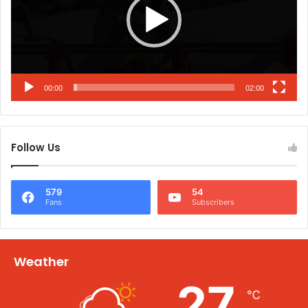
00:00
02:00
Follow Us
579
54
Fans
Subscribers
Weather
27
℃