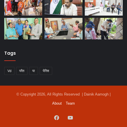
Tags
Vd
परैत
पा
पेरिस
© Copyright 2026, All Rights Reserved | Dainik Aamogh |
About
Team
Facebook
YouTube