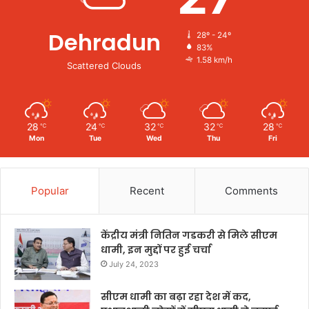
Dehradun
28º - 24º
83%
1.58 km/h
Scattered Clouds
28
24
32
32
28
℃
℃
℃
℃
℃
Mon
Tue
Wed
Thu
Fri
Popular
Recent
Comments
केंद्रीय मंत्री नितिन गडकरी से मिले सीएम
धामी, इन मुद्दों पर हुई चर्चा
July 24, 2023
सीएम धामी का बढ़ा रहा देश में कद,