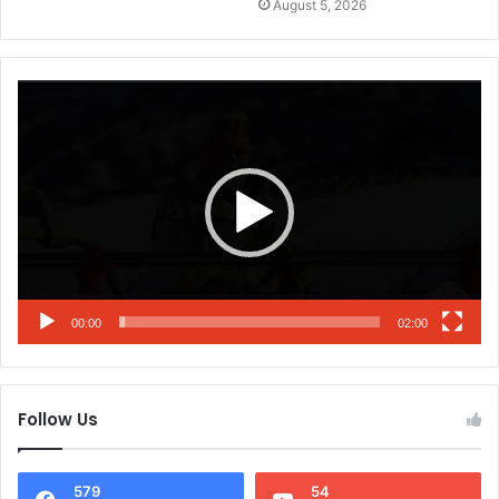
August 5, 2026
Video
Player
00:00
02:00
Follow Us
579
54