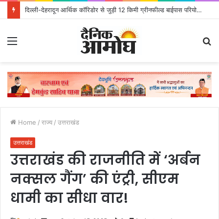
दिल्ली-देहरादून आर्थिक कॉरिडोर से जुड़ी 12 किमी ग्रीनफील्ड बाईपास परियोजना का डीएम ने किया निरीक्षण; समयबद्ध एवं गुणवत्तापूर्ण निर्माण सुनिश्चित करने के निर्देश, सुरक्षा मानकों से कोई समझौता नहींः डीएम
Menu
S
fo
Home
/
राज्य
/
उत्तराखंड
उत्तराखंड
उत्तराखंड की राजनीति में ‘अर्बन
नक्सल गैंग’ की एंट्री, सीएम
धामी का सीधा वार!