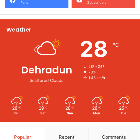
Fans
Subscribers
Weather
28
℃
Dehradun
28º - 24º
78%
1.48 km/h
Scattered Clouds
28
29
28
28
25
℃
℃
℃
℃
℃
Fri
Sat
Sun
Mon
Tue
Popular
Recent
Comments