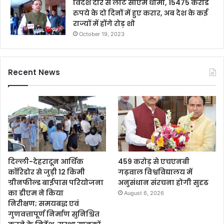
विदेश दौरे से लौटे सीएम धामी, 15475 करोड
रुपये के दो दिनों में हुए करार, अब देश के कई
राज्यों में होंगे रोड़ शो
October 19, 2023
Recent News
दिल्ली-देहरादून आर्थिक
459 करोड़ से एचएनबी
कॉरिडोर से जुड़ी 12 किमी
गढ़वाल विश्वविद्यालय में
ग्रीनफील्ड बाईपास परियोजना
अनुसंधान संरचना होगी सुदृढ
का डीएम ने किया
August 6, 2026
निरीक्षण; समयबद्ध एवं
गुणवत्तापूर्ण निर्माण सुनिश्चित